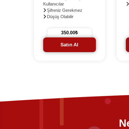
Kullanıcılar
iz
Şifreniz Gerekmez
Düşüş Olabilir
+1000 Hediye
3D Güvenli Ödeme
350.00₺
e
Satın Al
Ne