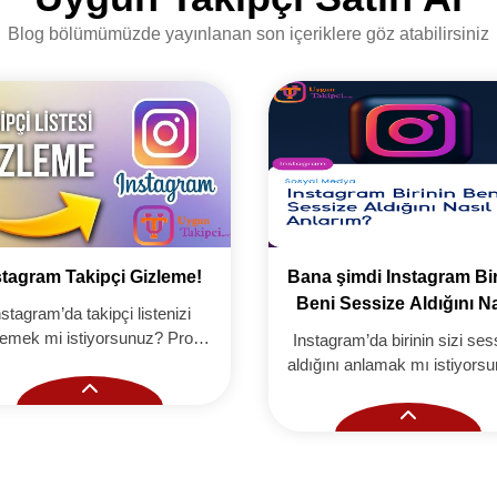
Blog bölümümüzde yayınlanan son içeriklere göz atabilirsiniz
stagram Takipçi Gizleme!
Bana şimdi Instagram Bir
Beni Sessize Aldığını Na
nstagram’da takipçi listenizi
Anlarım?
lemek mi istiyorsunuz? Profil
Instagram’da birinin sizi ses
iliğinizi artırmayı öğrenmek ve
aldığını anlamak mı istiyors
tkileşimlerinizi artırmak için
Sessize alınma belirtileri 
uyguntakipci.com
Instagram etkileşimleriniz
artırmanın yollar
uyguntakipci.com