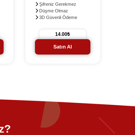
Şifreniz Gerekmez
Kullanı
Düşme Olmaz
Resi
3D Güvenli Ödeme
Hesap
Şifr
Düşüş
14.00₺
3D G
Satın Al
iz?