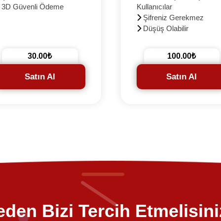
3D Güvenli Ödeme
Kullanıcılar
Şifreniz Gerekmez
Düşüş Olabilir
+200 Hediye
3D Güvenli Ödeme
30.00₺
100.00₺
Satın Al
Satın Al
den Bizi Tercih Etmelisin