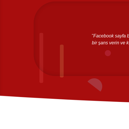
ir
M
aha sonra uygun takipçi ile tanıştım. Güvenli
"Facebook sayfa b
sürekli çalışmaya başladım."
bir şans verin ve 