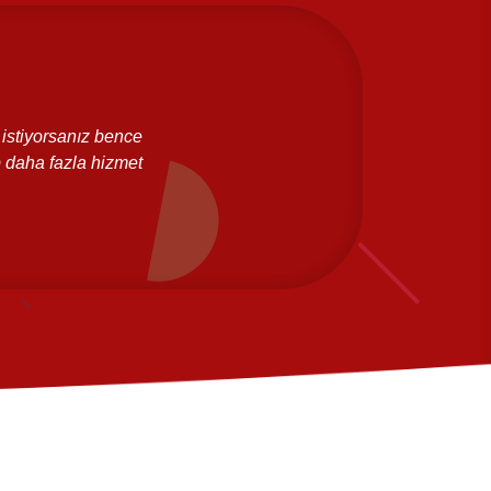
Ah
istiyorsanız bence
"Süper hızlı teslimat. Beğeni satın almış
p daha fazla hizmet