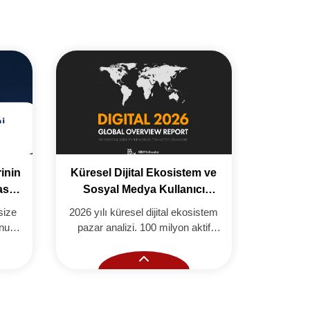
inin
Küresel Dijital Ekosistem ve
Twit
sıl
Sosyal Medya Kullanıcı
İstatistikleri Raporu (2026)
size
2026 yılı küresel dijital ekosistem
Twitter
unuz?
pazar analizi. 100 milyon aktif
yöntem
ve
kullanıcı eşiğini aşan sanal
ayarları v
i
topluluklar, sosyal ağlar ve güncel
bilgileri 
büyüme raporu.
uygun