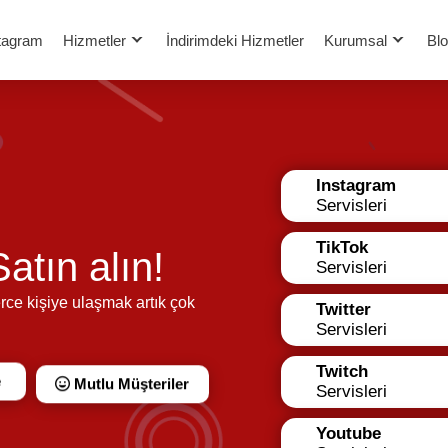
tagram
Hizmetler
İndirimdeki Hizmetler
Kurumsal
Bl
Instagram
Servisleri
TikTok
atın alın!
Servisleri
rce kişiye ulaşmak artık çok
Twitter
Servisleri
Twitch
Servisleri
e
Mutlu Müşteriler
Youtube