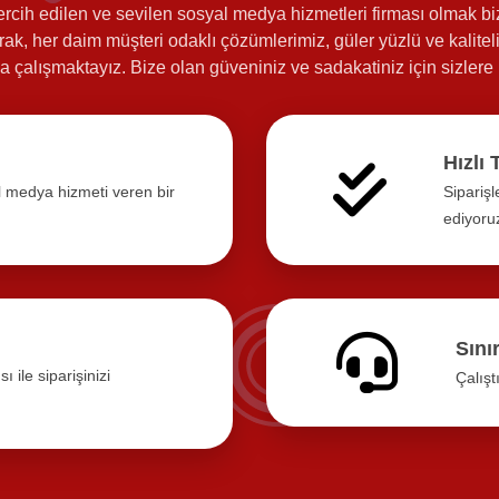
ercih edilen ve sevilen sosyal medya hizmetleri firması olmak biz
ak, her daim müşteri odaklı çözümlerimiz, güler yüzlü ve kaliteli
a çalışmaktayız. Bize olan güveniniz ve sadakatiniz için sizlere 
Hızlı 
 medya hizmeti veren bir
Siparişl
ediyoru
Sını
 ile siparişinizi
Çalışt